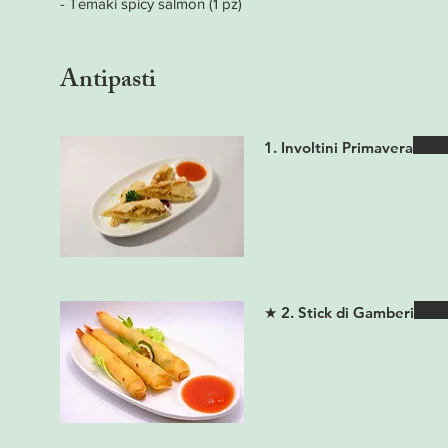
- Temaki spicy salmon (1 pz)
Antipasti
1. Involtini Primavera
★ 2. Stick di Gamberi