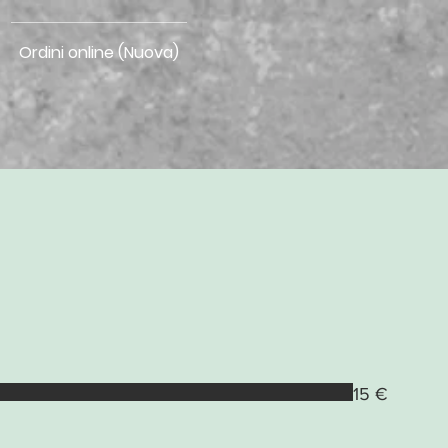
Ordini online (Nuova)
15 €