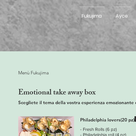
Fukujima
Ayce
Menù Fukujima
Emotional take away box
Philadelphia lovers(20 pz)
- Fresh Rolls (6 pz)
- Philadelphia roll (4 pz)