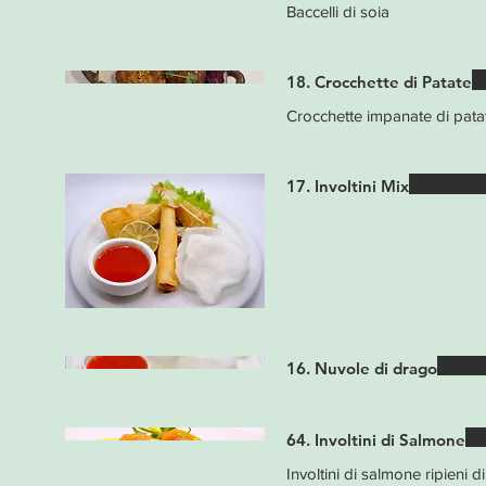
Baccelli di soia
18. Crocchette di Patate
Crocchette impanate di patat
17. Involtini Mix
16. Nuvole di drago
64. Involtini di Salmone
Involtini di salmone ripieni di