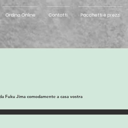
Ordina Online
Contatti
Pacchetti e prezzi
Scegliete il tema della vostra esperienza emozionante da Fuku Jima comodamente a casa vostra