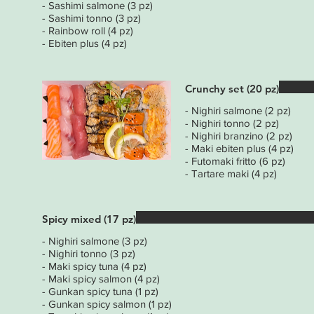
- Sashimi salmone (3 pz)
- Sashimi tonno (3 pz)
- Rainbow roll (4 pz)
- Ebiten plus (4 pz)
Crunchy set (20 pz)
- Nighiri salmone (2 pz)
- Nighiri tonno (2 pz)
- Nighiri branzino (2 pz)
- Maki ebiten plus (4 pz)
- Futomaki fritto (6 pz)
- Tartare maki (4 pz)
Spicy mixed (17 pz)
- Nighiri salmone (3 pz)
- Nighiri tonno (3 pz)
- Maki spicy tuna (4 pz)
- Maki spicy salmon (4 pz)
- Gunkan spicy tuna (1 pz)
- Gunkan spicy salmon (1 pz)